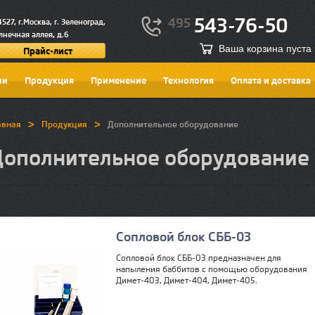
543-76-50
495
4527, г.Москва, г. Зеленоград,
лнечная аллея, д.6
Ваша корзина пуста
Прайс-лист
ии
Продукция
Применение
Технология
Оплата и доставка
>
>
авная
Продукция
Дополнительное оборудование
Дополнительное оборудование
Сопловой блок СББ-03
Сопловой блок СББ-03 предназначен для
напыления баббитов с помощью оборудования
Димет-403, Димет-404, Димет-405.