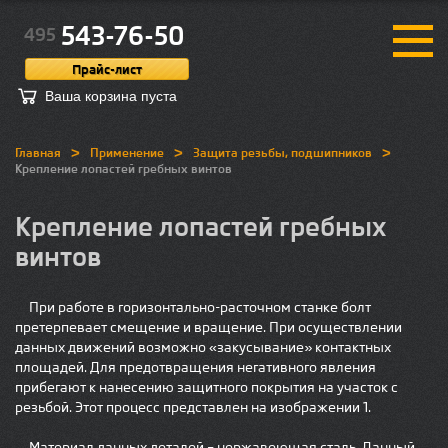
543-76-50
495
Прайс-лист
Ваша корзина пуста
>
>
>
Главная
Применение
Защита резьбы, подшипников
Крепление лопастей гребных винтов
Крепление лопастей гребных
винтов
При работе в горизонтально-расточном станке болт
претерпевает смещение и вращение. При осуществлении
данных движений возможно «закусывание» контактных
площадей. Для предотвращения негативного явления
прибегают к нанесению защитного покрытия на участок с
резьбой. Этот процесс представлен на изображении 1.
Материал данных деталей – нержавеющая сталь. Данный