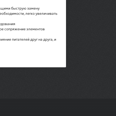
ющими быструю замену
необходимости, легко увеличивать
Рабочее место участка
напыления
удования
ное сопряжение элементов
ние питателей друг на друга, и
Фрезеровка после
напыления
Работа с аппаратом