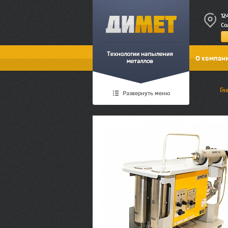
12
Со
О компан
Гл
Развернуть меню