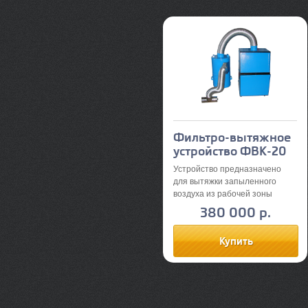
Фильтро-вытяжное
устройство ФВК-20
Устройство предназначено
для вытяжки запыленного
воздуха из рабочей зоны
(пылезащищенной камеры) и
380 000 р.
его двуступенчатой очистки.