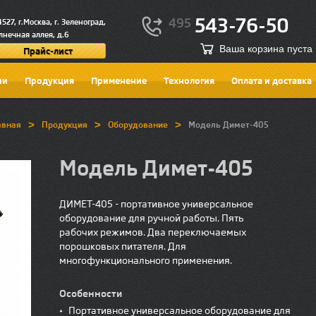
543-76-50
495
4527, г.Москва, г. Зеленоград,
лнечная аллея, д.6
Ваша корзина пуста
Прайс-лист
ии
Продукция
Применение
Технология
Оплата и доставка
>
>
>
авная
Продукция
Оборудование
Модель Димет-405
Модель Димет-405
ДИМЕТ-405 - портативное универсальное
оборудование для ручной работы. Пять
рабочих режимов. Два переключаемых
порошковых питателя. Для
многофункционального применения.
Особенности
•
Портативное универсальное оборудование для