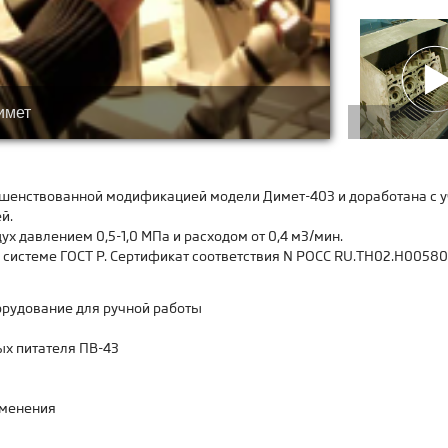
имет
шенствованной модификацией модели Димет-403 и доработана с 
й.
х давлением 0,5-1,0 МПа и расходом от 0,4 м3/мин.
системе ГОСТ Р. Сертификат соответствия N РОСС RU.ТН02.Н00580
орудование для ручной работы
х питателя ПВ-43
именения