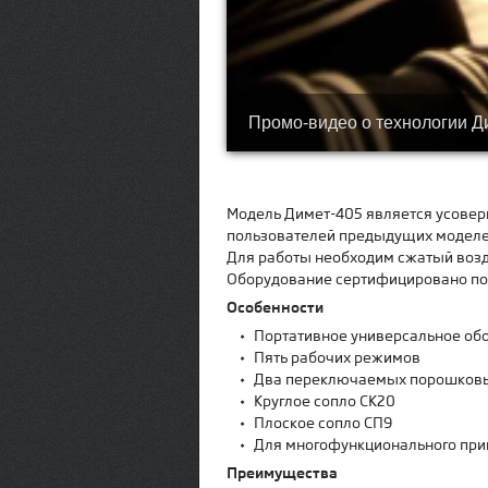
Промо-видео о технологии Д
Модель Димет-405 является усовер
пользователей предыдущих моделе
Для работы необходим сжатый возду
Оборудование сертифицировано по 
Особенности
•
Портативное универсальное об
•
Пять рабочих режимов
•
Два переключаемых порошковы
•
Круглое сопло СК20
•
Плоское сопло СП9
•
Для многофункционального пр
Преимущества