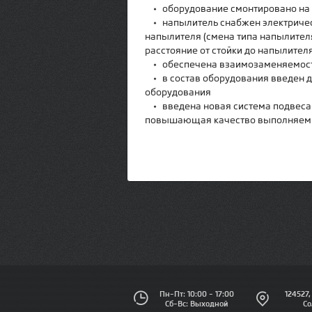
•
оборудование смонтировано на
•
напылитель снабжен электрич
напылителя (смена типа напылителя
расстояние от стойки до напылите
•
обеспечена взаимозаменяемост
•
в состав оборудования введен
оборудования
•
введена новая система подвеса
повышающая качество выполняем
Пн–Пт: 10:00 – 17:00
124527,
Сб–Вс: Выходной
Со