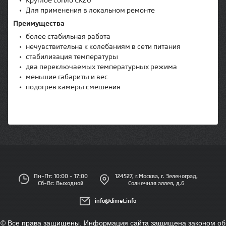
•
Для применения в локальном ремонте
Преимущества
•
более стабильная работа
•
нечувствительна к колебаниям в сети питания
•
стабилизация температуры
•
два переключаемых температурных режима
•
меньшие габариты и вес
•
подогрев камеры смешения
Пн–Пт: 10:00 – 17:00
124527, г.Москва, г. Зеленоград,
Сб–Вс: Выходной
Солнечная аллея, д.6
info@dimet.info
© Все права защищены. Информация сайта защищена законом об