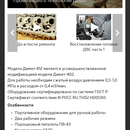
Промо-видео о технологии Димет
До и после ремонта
Восстановление головки
В
ДВС часть 1
Модель Димет-412 является усовершенствованной
модификацией модели Димет-402.
Для работы необходим сжатый воздух давлением 0,5-1,0
МПа и расходом от 0,4 м3/мин.
Оборудование сертифицировано по системе ГОСТ Р.
Сертификат соответствия N РОСС RU.ТН02.Н00580.
Особенности
•
Портативное оборудование для ручной работы
•
Два рабочих режима
•
Порошковый питатель ПВ-43
•
Круглое сопло СК20