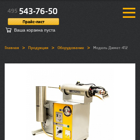
543-76-50
495
Прайс-лист
Ваша корзина пуста
>
>
>
Главная
Продукция
Оборудование
Модель Димет-412