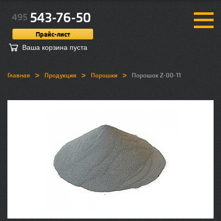
543-76-50
495
Прайс-лист
Ваша корзина пуста
>
>
>
Главная
Продукция
Порошки
Порошок Z-00-11